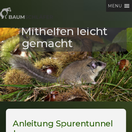
Zum
MENU
Inhalt
springen
baumschlaefer.at
Mithelfen leicht
gemacht
Anleitung Spurentunnel