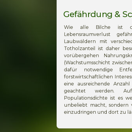
Gefährdung & S
Wie alle Bilche ist d
Lebensraumverlust gefäh
Laubwäldern mit versch
Totholzanteil ist daher bes
vorübergehen Nahrungsk
(Wachstumsschicht zwische
dafür notwendige Entf
forstwirtschaftlichen Inter
eine ausreichende Anzah
geachtet werden. Auf
Populationsdichte ist es w
unbeliebt macht, sondern 
einzudringen und dort zu l