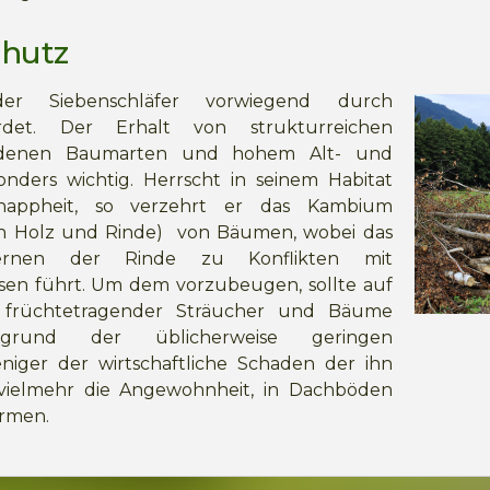
chutz
er Siebenschläfer vorwiegend durch
rdet. Der Erhalt von strukturreichen
iedenen Baumarten und hohem Alt- und
onders wichtig. Herrscht in seinem Habitat
nappheit, so verzehrt er das Kambium
n Holz und Rinde) von Bäumen, wobei das
ernen der Rinde zu Konflikten mit
essen führt. Um dem vorzubeugen, sollte auf
l früchtetragender Sträucher und Bäume
grund der üblicherweise geringen
eniger der wirtschaftliche Schaden der ihn
vielmehr die Angewohnheit, in Dachböden
ärmen.