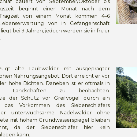
chlaf dauert von September/Oktober bis
ungszeit beginnt einen Monat nach dem
r Tragzeit von einem Monat kommen 4–6
 Lebenserwartung von in Gefangenschaft
iegt bei 9 Jahren, jedoch werden sie in freier
.
rzugt alte Laubwälder mit ausgeprägter
ohen Nahrungsangebot. Dort erreicht er vor
er hohe Dichten. Daneben ist er oftmals in
gen Landschaften zu beobachten.
wie der Schutz vor Greifvögel durch ein
r das Vorkommen des Siebenschläfers
 er unterwuchsarme Nadelwälder ohne
iete mit hohem Grundwasserspiegel bleiben
hnt, da der Siebenschläfer hier kein
nlegen kann.