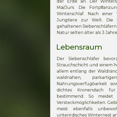
der Erde an. Der Winters
Mai/Juni. Die Fortpﬂanz
Winterschlaf. Nach eine
Jungtiere zur Welt. Die
gehaltenen Siebenschläfern l
Natur selten älter als 3 Jahre
Lebensraum
Der Siebenschläfer bevo
Strauchschicht und einem h
allem entlang der Waldränd
waldnahen, parkarti
Nahrungsverfügbarkeit so
dichtes Kronendach fü
bestimmend. So meidet
Versteckmöglichkeiten. Geb
meist ebenfalls unbewo
unterirdisches Winternest a